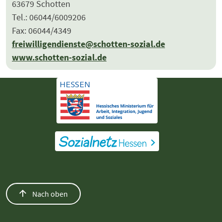
63679 Schotten
Tel.: 06044/6009206
Fax: 06044/4349
freiwilligendienste@schotten-sozial.de
www.schotten-sozial.de
Nach oben